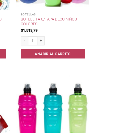
BOTELLAS
0
BOTELLITA C/TAPA DECO NIÑOS
COLORES
$
1.513,79
o cantidad
Botellita c/Tapa Deco Niños Colores cantidad
AÑADIR AL CARRITO