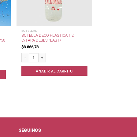
BOTELLAS
BOTELLA DECO PLASTICA 1.2
750
C/TAPA DESESPLAST/
$
3.866,73
Botella Deco Plastica 1.2 c/Tapa Desesplast/ cantidad
didora x 750 ml cantidad
AÑADIR AL CARRITO
SEGUINOS