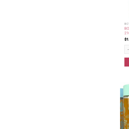
BO
BO
21
$
1
Bo