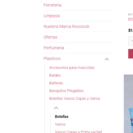
Ferreteria
BO
Limpieza
BO
Nuestra Marca RoooooA
$
1
Ofertas
Bo
Perfumeria
Plasticos
Accesorios para mascotas
Baldes
Bañeras
Banquitos Plegables
Botellas Vasos Copas y Varios
Botellas
Varios
Vasos Copas y Porta sachet