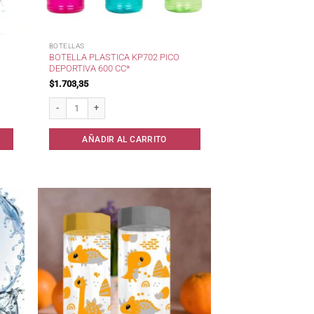
BOTELLAS
BOTELLA PLASTICA KP702 PICO
DEPORTIVA 600 CC*
$
1.703,35
antidad
Botella Plastica KP702 Pico Deportiva 600 cc* cantidad
AÑADIR AL CARRITO