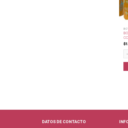
BO
BO
CC
$
1
Bot
DATOS DE CONTACTO
INF