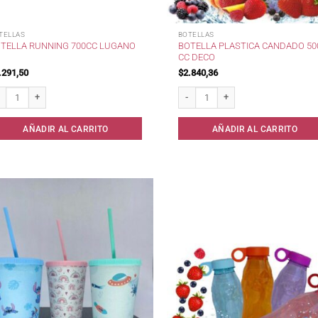
TELLAS
BOTELLAS
BOTELLA PLASTICA CANDADO 50
TELLA RUNNING 700CC LUGANO
CC DECO
.291,50
$
2.840,36
tella Running 700cc Lugano cantidad
Botella Plastica Candado 500 cc Dec
AÑADIR AL CARRITO
AÑADIR AL CARRITO