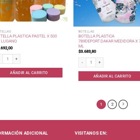
TELLAS
BOTELLAS
TELLA PLASTICA PASTEL X 500
BOTELLA PLASTICA
 LUGANO
789DEPORT.DAKAR MEDIDORA X 
ML
.692,00
$
3.683,80
ella Plastica Pastel x 500 cc Lugano cantidad
Botella Plastica 789Deport.Dakar Me
AÑADIR AL CARRITO
AÑADIR AL CARRITO
1
2
ORMACIÓN ADICIONAL
VISITANOS EN: