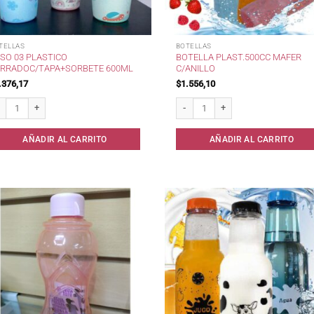
TELLAS
BOTELLAS
SO 03 PLASTICO
BOTELLA PLAST.500CC MAFER
RRADOC/TAPA+SORBETE 600ML
C/ANILLO
.376,17
$
1.556,10
so 03 Plastico Forradoc/Tapa+Sorbete 600ml cantidad
Botella Plast.500cc Mafer c/Anillo c
AÑADIR AL CARRITO
AÑADIR AL CARRITO