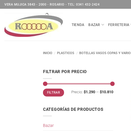
Saltar
VERA MUJICA 3843 - 2000 - ROSARIO - TEL: 0341 432-2424
al
contenido
TIENDA
BAZAR
FERRETERIA
INICIO
/
PLASTICOS
/
BOTELLAS VASOS COPAS Y VARIO
FILTRAR POR PRECIO
Precio
Precio
Precio:
$1.290
—
$10.810
FILTRAR
mínimo
máximo
CATEGORÍAS DE PRODUCTOS
Bazar