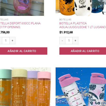
TELLAS
BOTELLAS
TELLA DEPORT.650CC PLANA
BOTELLA PLASTICA
01TP OPENING.
AGUA/JUGO/LECHE 1 LT LUGANO
.756,00
$
1.912,68
tella Deport.650cc Plana 2101TP Opening. cantidad
Botella Plastica Agua/Jugo/Leche 1 
AÑADIR AL CARRITO
AÑADIR AL CARRITO