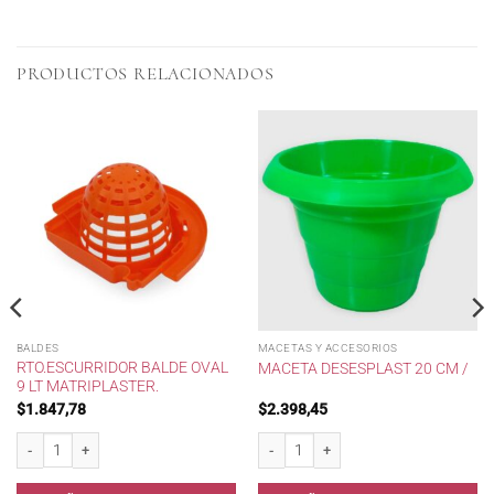
PRODUCTOS RELACIONADOS
BALDES
MACETAS Y ACCESORIOS
RTO.ESCURRIDOR BALDE OVAL
MACETA DESESPLAST 20 CM /
9 LT MATRIPLASTER.
$
1.847,78
$
2.398,45
d
Rto.Escurridor Balde Oval 9 lt Matriplaster. cantidad
Maceta Desesplast 20 cm / cantidad