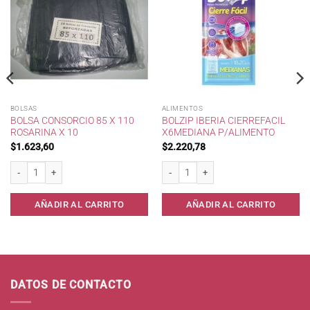
BOLSAS
ALIMENTOS
BOLSA CONSORCIO 85 X 110
BOLZIP IBERIA CIERREFACIL
ROSARINA X 10
X6MEDIANA P/ALIMENTO
$
1.623,60
$
2.220,78
Bolsa Consorcio 85 x 110 Rosarina x 10 cantidad
Bolzip IBERIA CierreFacil x6Mediana p/
AÑADIR AL CARRITO
AÑADIR AL CARRITO
DATOS DE CONTACTO