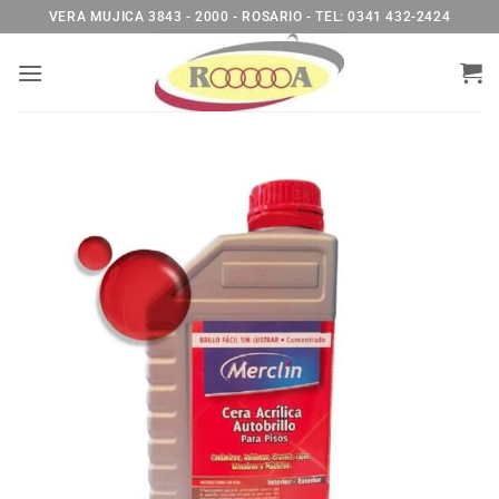
Saltar
VERA MUJICA 3843 - 2000 - ROSARIO - TEL: 0341 432-2424
al
contenido