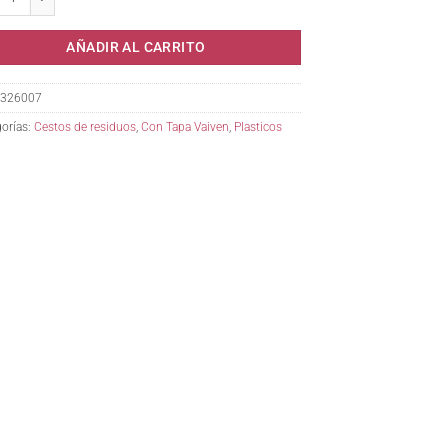
AÑADIR AL CARRITO
326007
orías:
Cestos de residuos
,
Con Tapa Vaiven
,
Plasticos