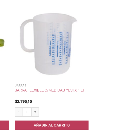
JARRAS
JARRA FLEXIBLE C/MEDIDAS YESI X 1 LT .
$
2.795,10
Jarra flexible c/medidas Yesi x 1 lt . cantidad
AÑADIR AL CARRITO