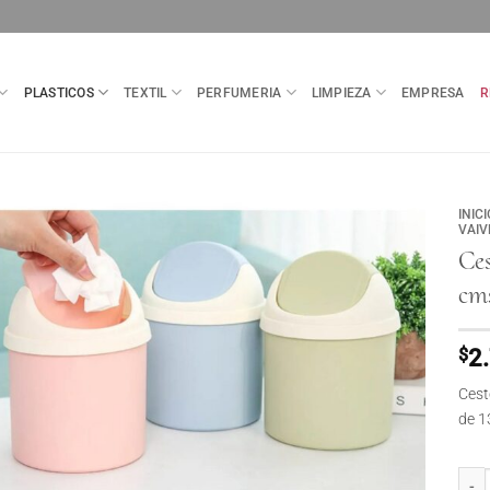
PLASTICOS
TEXTIL
PERFUMERIA
LIMPIEZA
EMPRESA
R
INICI
VAIV
Ces
cms
$
2
Cest
de 1
Cesto