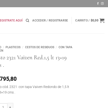
EGISTRATE AQUÍ
ACCEDER / REGISTRARSE
CARRITO /
$
0,00
O
/
PLASTICOS
/
CESTOS DE RESIDUOS
/
CON TAPA
EN
to 2321 Vaiven Red.1,5 lt 13×19
 .
.795,80
o cód. 2321 con tapa Vaiven Redondo de 1,5 lt
3×19 cms .
 2321 Vaiven Red.1,5 lt 13x19 cms . cantidad