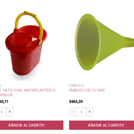
S
EMBUDOS
 14LTS OVAL MATRIPLASTER C/
EMBUDO DE 12 CMS
RIDOR .
60,71
$
462,23
14lts oval Matriplaster c/ escurridor . cantidad
Embudo de 12 cms cantidad
AÑADIR AL CARRITO
AÑADIR AL CARRITO