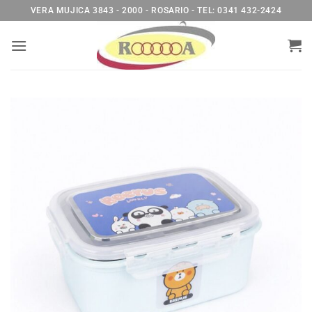
Saltar
VERA MUJICA 3843 - 2000 - ROSARIO - TEL: 0341 432-2424
al
contenido