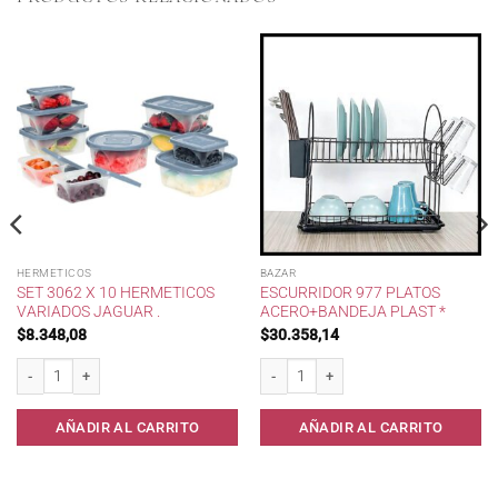
HERMETICOS
BAZAR
SET 3062 X 10 HERMETICOS
ESCURRIDOR 977 PLATOS
VARIADOS JAGUAR .
ACERO+BANDEJA PLAST *
$
8.348,08
$
30.358,14
Set 3062 x 10 Hermeticos Variados Jaguar . cantidad
Escurridor 977 Platos Acero+Bandeja Pl
AÑADIR AL CARRITO
AÑADIR AL CARRITO