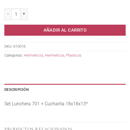
Set Lunchera 701 + Cucharita 18x18x13* cantidad
AÑADIR AL CARRITO
SKU:
610016
Categorías:
Hermeticos
,
Hermeticos
,
Plasticos
DESCRIPCIÓN
Set Lunchera 701 + Cucharita 18x18x13*
PRODUCTOS RELACIONADOS