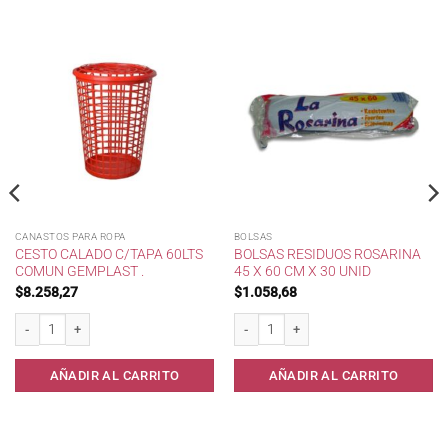
CANASTOS PARA ROPA
BOLSAS
CESTO CALADO C/TAPA 60LTS
BOLSAS RESIDUOS ROSARINA
COMUN GEMPLAST .
45 X 60 CM X 30 UNID
$
8.258,27
$
1.058,68
10 cantidad
Cesto Calado c/Tapa 60lts Comun Gemplast . cantidad
Bolsas residuos Rosarina 45 x 60 cm x 
AÑADIR AL CARRITO
AÑADIR AL CARRITO