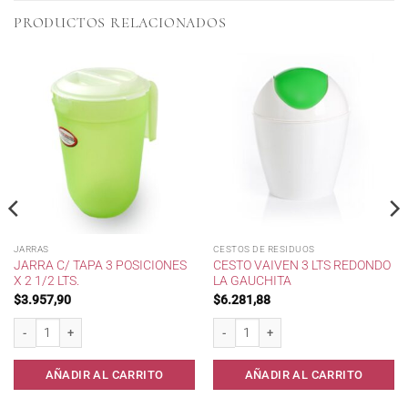
PRODUCTOS RELACIONADOS
JARRAS
CESTOS DE RESIDUOS
JARRA C/ TAPA 3 POSICIONES
CESTO VAIVEN 3 LTS REDONDO
X 2 1/2 LTS.
LA GAUCHITA
$
3.957,90
$
6.281,88
guar . cantidad
Jarra c/ tapa 3 posiciones x 2 1/2 lts. cantidad
Cesto Vaiven 3 lts Redondo La Gauchita
AÑADIR AL CARRITO
AÑADIR AL CARRITO