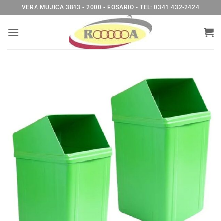
Saltar
VERA MUJICA 3843 - 2000 - ROSARIO - TEL: 0341 432-2424
al
contenido