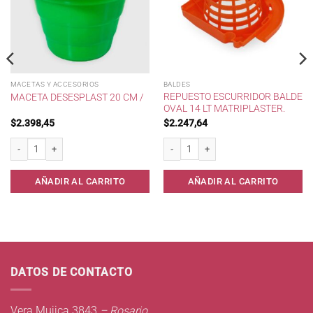
MACETAS Y ACCESORIOS
BALDES
REPUESTO ESCURRIDOR BALDE
MACETA DESESPLAST 20 CM /
OVAL 14 LT MATRIPLASTER.
$
2.398,45
$
2.247,64
dad
Maceta Desesplast 20 cm / cantidad
Repuesto Escurridor Balde Oval 14 lt Mat
AÑADIR AL CARRITO
AÑADIR AL CARRITO
DATOS DE CONTACTO
Vera Mujica 3843
– Rosario