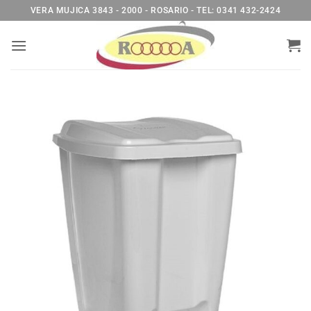
Saltar
VERA MUJICA 3843 - 2000 - ROSARIO - TEL: 0341 432-2424
al
contenido