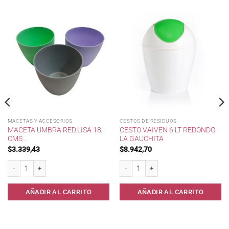
MACETAS Y ACCESORIOS
CESTOS DE RESIDUOS
MACETA UMBRA RED.LISA 18
CESTO VAIVEN 6 LT REDONDO
CMS .
LA GAUCHITA
$
3.339,43
$
8.942,70
ast/ cantidad
Maceta Umbra Red.Lisa 18 cms . cantidad
Cesto Vaiven 6 lt Redondo La Gauchita 
AÑADIR AL CARRITO
AÑADIR AL CARRITO