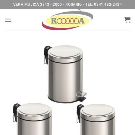
Saltar
VERA MUJICA 3843 - 2000 - ROSARIO - TEL: 0341 432-2424
al
contenido