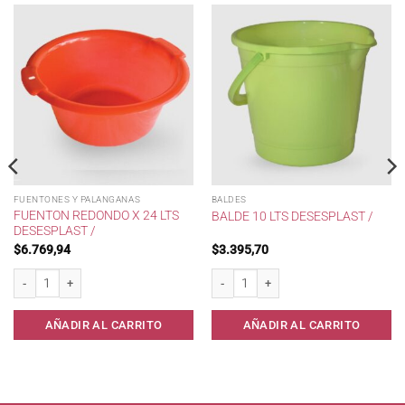
FUENTONES Y PALANGANAS
BALDES
FUENTON REDONDO X 24 LTS
BALDE 10 LTS DESESPLAST /
DESESPLAST /
$
6.769,94
$
3.395,70
a cantidad
Fuenton Redondo x 24 lts Desesplast / cantidad
Balde 10 lts Desesplast / cantidad
AÑADIR AL CARRITO
AÑADIR AL CARRITO