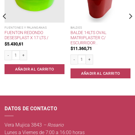
FUENTONES Y PALANGANAS
BALDES
FUENTON REDONDO
BALDE 14LTS OVAL
DESESPLAST X 17 LTS /
MATRIPLASTER C/
ESCURRIDOR .
$
5.430,61
$
11.360,71
Fuenton redondo Desesplast x 17 lts / cantidad
Balde 14lts oval Matriplaster c/ escurrid
AÑADIR AL CARRITO
AÑADIR AL CARRITO
DATOS DE CONTACTO
Vera Mujica 3843
– Rosario
Lunes a Viernes de 7:00 a 16:00 horas