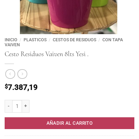
INICIO
/
PLASTICOS
/
CESTOS DE RESIDUOS
/
CON TAPA
VAIVEN
Cesto Residuos Vaiven 8lts Yesi .
$
7.387,19
Cesto Residuos Vaiven 8lts Yesi . cantidad
AÑADIR AL CARRITO