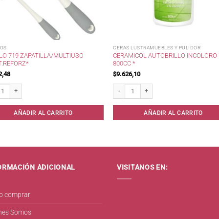
LOS
CERAS LUSTRAMUEBLES Y PULIDOR
LO 719 ZAPATILLA/MULTIUSO
CERAMICOL AUTOBRILLO INCOLORO
T.REFORZ*
800CC *
2,48
$
9.626,10
o 719 Zapatilla/Multiuso Plast.Reforz* cantidad
Ceramicol Autobrillo Incoloro 800cc * ca
AÑADIR AL CARRITO
AÑADIR AL CARRITO
ORMACIÓN ADICIONAL
VISITANOS EN:
 comprar
nes Somos