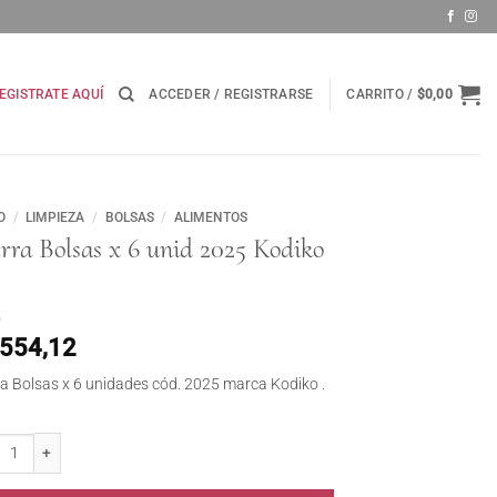
EGISTRATE AQUÍ
ACCEDER / REGISTRARSE
CARRITO /
$
0,00
O
/
LIMPIEZA
/
BOLSAS
/
ALIMENTOS
rra Bolsas x 6 unid 2025 Kodiko
.554,12
ra Bolsas x 6 unidades cód. 2025 marca Kodiko .
a Bolsas x 6 unid 2025 Kodiko . cantidad