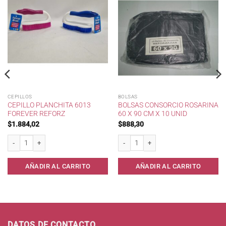
CEPILLOS
BOLSAS
CEPILLO PLANCHITA 6013
BOLSAS CONSORCIO ROSARINA
FOREVER REFORZ
60 X 90 CM X 10 UNID
$
1.884,02
$
888,30
cantidad
Cepillo Planchita 6013 Forever Reforz cantidad
Bolsas consorcio Rosarina 60 x 90 cm x
AÑADIR AL CARRITO
AÑADIR AL CARRITO
DATOS DE CONTACTO