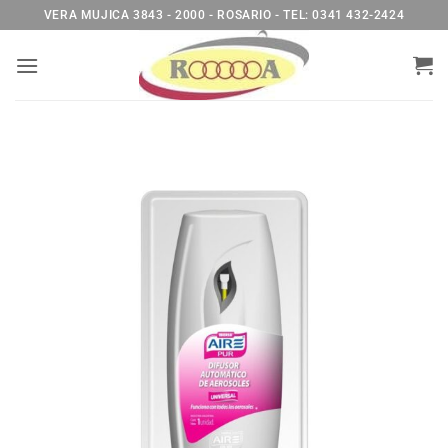
Saltar
VERA MUJICA 3843 - 2000 - ROSARIO - TEL: 0341 432-2424
al
contenido