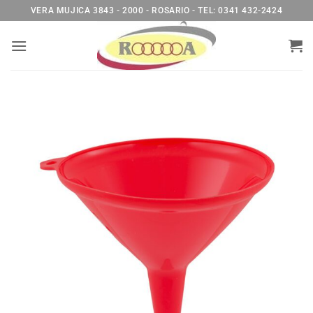
Saltar
VERA MUJICA 3843 - 2000 - ROSARIO - TEL: 0341 432-2424
al
contenido