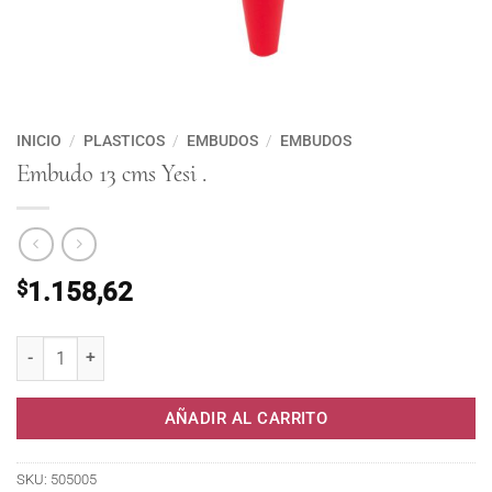
INICIO
/
PLASTICOS
/
EMBUDOS
/
EMBUDOS
Embudo 13 cms Yesi .
$
1.158,62
Embudo 13 cms Yesi . cantidad
AÑADIR AL CARRITO
SKU:
505005