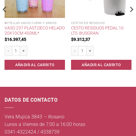
BOTELLAS VASOS COPAS Y VARIOS
CESTOS DE RESIDUOS
VASO 237 PLAST.DECO HELADO
CESTO RESIDUOS PEDAL 10
20X10CM 450ML*
LTS. BUSGRAN
$
16.397,45
$
9.312,37
 cantidad
Vaso 237 Plast.Deco Helado 20x10cm 450ml* cantidad
Cesto Residuos Pedal 10 lts. Busgran c
AÑADIR AL CARRITO
AÑADIR AL CARRITO
DATOS DE CONTACTO
Vera Mujica 3843
– Rosario
Lunes a Viernes de 7:00 a 16:00 horas
0341-4322424 / 4338739