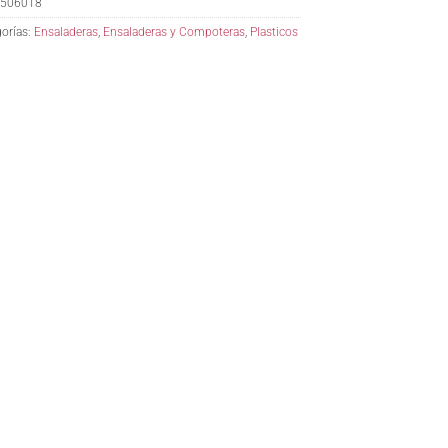
506018
orías:
Ensaladeras
,
Ensaladeras y Compoteras
,
Plasticos