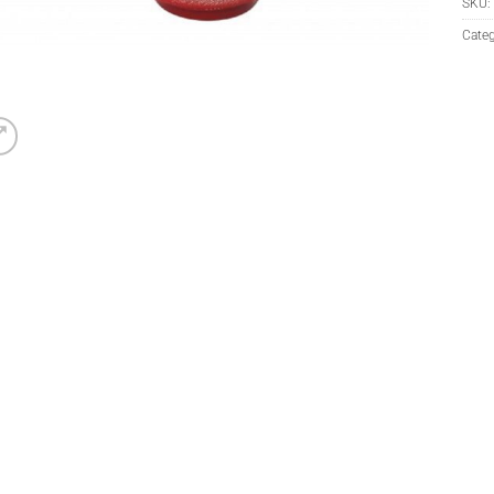
SKU:
Categ