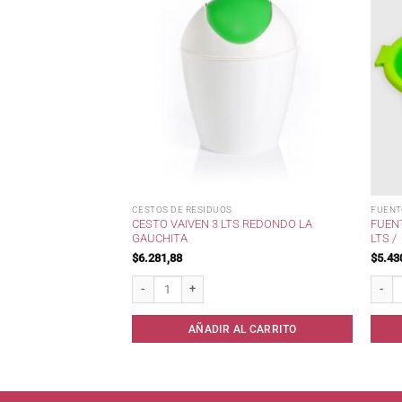
CESTOS DE RESIDUOS
FUENT
MATRIPLASTER
CESTO VAIVEN 3 LTS REDONDO LA
FUEN
GAUCHITA
LTS /
$
6.281,88
$
5.43
aster c/escurridor. cantidad
Cesto Vaiven 3 lts Redondo La Gauchita cantidad
Fuento
AL CARRITO
AÑADIR AL CARRITO