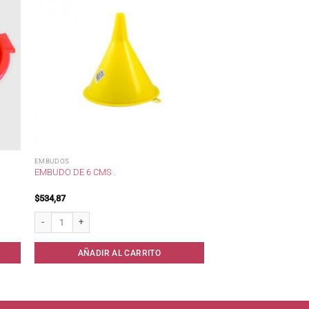
EMBUDOS
EMBUDO DE 6 CMS .
$
534,87
t/ cantidad
Embudo de 6 cms . cantidad
AÑADIR AL CARRITO