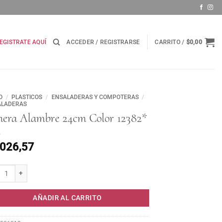
EGISTRATE AQUÍ
ACCEDER / REGISTRARSE
CARRITO /
$
0,00
O
/
PLASTICOS
/
ENSALADERAS Y COMPOTERAS
/
ALADERAS
nera Alambre 24cm Color 12382*
.026,57
ra Alambre 24cm Color 12382* cantidad
AÑADIR AL CARRITO