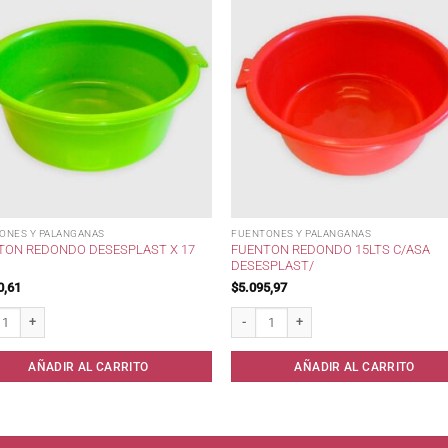
ONES Y PALANGANAS
FUENTONES Y PALANGANAS
TON REDONDO DESESPLAST X 17
FUENTON REDONDO 15LTS C/ASA
DESESPLAST/
0,61
$
5.095,97
n redondo Desesplast x 17 lts / cantidad
Fuenton Redondo 15lts c/Asa Desesplas
AÑADIR AL CARRITO
AÑADIR AL CARRITO