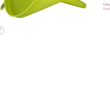
Categ
Plast