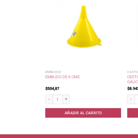
OS
EMBUDOS
CESTO
CESTO
T 20 CM /
EMBUDO DE 6 CMS .
GAUC
$
534,87
$
8.94
cm / cantidad
Embudo de 6 cms . cantidad
Cesto 
AL CARRITO
AÑADIR AL CARRITO