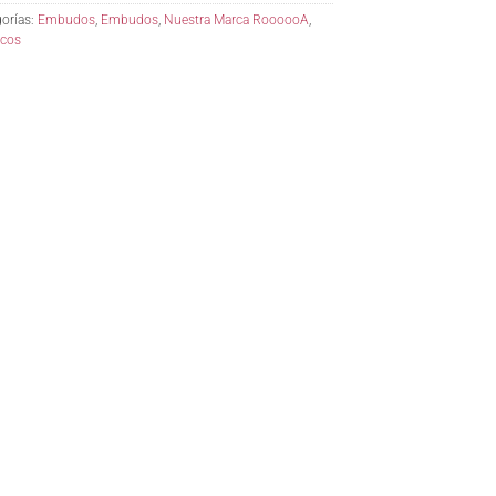
orías:
Embudos
,
Embudos
,
Nuestra Marca RoooooA
,
icos