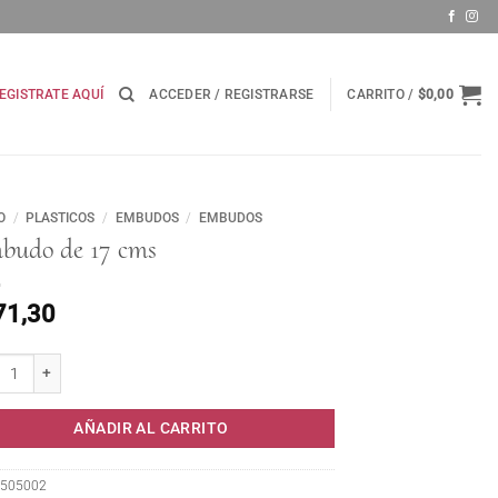
EGISTRATE AQUÍ
ACCEDER / REGISTRARSE
CARRITO /
$
0,00
O
/
PLASTICOS
/
EMBUDOS
/
EMBUDOS
budo de 17 cms
71,30
do de 17 cms cantidad
AÑADIR AL CARRITO
505002