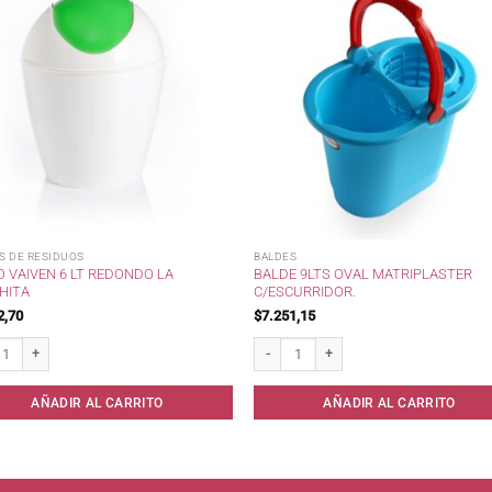
S DE RESIDUOS
BALDES
 VAIVEN 6 LT REDONDO LA
BALDE 9LTS OVAL MATRIPLASTER
HITA
C/ESCURRIDOR.
2,70
$
7.251,15
Vaiven 6 lt Redondo La Gauchita cantidad
Balde 9lts Oval Matriplaster c/escurridor
AÑADIR AL CARRITO
AÑADIR AL CARRITO