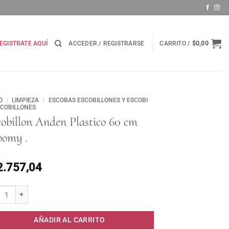
EGISTRATE AQUÍ
ACCEDER / REGISTRARSE
CARRITO /
$
0,00
O
/
LIMPIEZA
/
ESCOBAS ESCOBILLONES Y ESCOBI
SCOBILLONES
obillon Anden Plastico 60 cm
oomy .
2.757,04
illon Anden Plastico 60 cm Broomy . cantidad
AÑADIR AL CARRITO