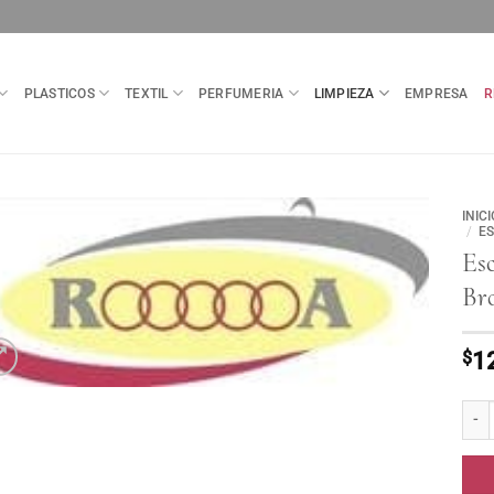
PLASTICOS
TEXTIL
PERFUMERIA
LIMPIEZA
EMPRESA
R
INICI
/
E
Esc
Br
$
1
Escob