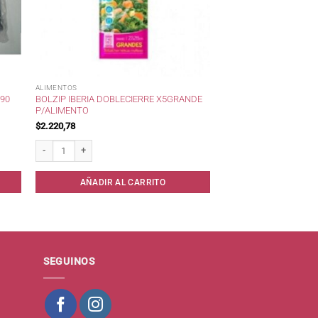
ALIMENTOS
 90
BOLZIP IBERIA DOBLECIERRE X5GRANDE
P/ALIMENTO
$
2.220,78
10 unid cantidad
Bolzip IBERIA DobleCierre x5Grande p/Alimento cantidad
AÑADIR AL CARRITO
SEGUINOS