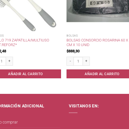
LOS
BOLSAS
LO 719 ZAPATILLA/MULTIUSO
BOLSAS CONSORCIO ROSARINA 60 X
T.REFORZ*
CM X 10 UNID
2,48
$
888,30
o 719 Zapatilla/Multiuso Plast.Reforz* cantidad
Bolsas consorcio Rosarina 60 x 90 cm x 
AÑADIR AL CARRITO
AÑADIR AL CARRITO
ORMACIÓN ADICIONAL
VISITANOS EN:
 comprar