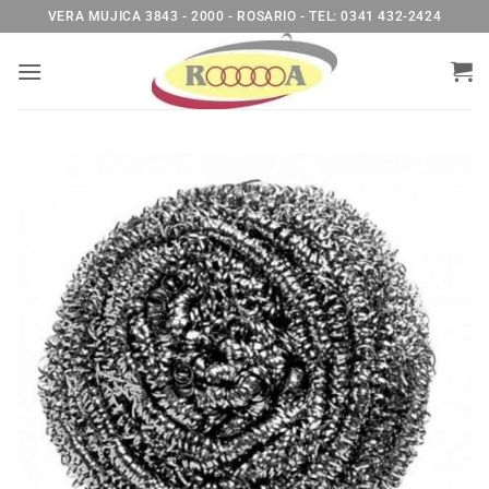
Saltar
VERA MUJICA 3843 - 2000 - ROSARIO - TEL: 0341 432-2424
al
contenido