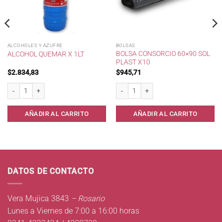
ALCOHOLES Y AZUFRE
BOLSAS
BOLSA CONSORCIO 60×90 SOL
ALCOHOL QUEMAR X 1LT
PLAST X10
$
2.834,83
$
945,71
10 cantidad
Alcohol Quemar x 1lt cantidad
Bolsa Consorcio 60x90 Sol Plast x10 ca
AÑADIR AL CARRITO
AÑADIR AL CARRITO
DATOS DE CONTACTO
Vera Mujica 3843
– Rosario
Lunes a Viernes de 7:00 a 16:00 horas