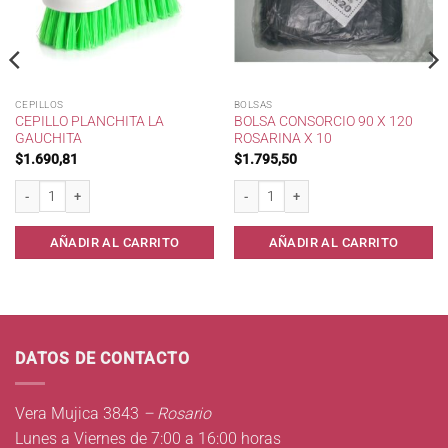
CEPILLOS
BOLSAS
CEPILLO PLANCHITA LA
BOLSA CONSORCIO 90 X 120
GAUCHITA
ROSARINA X 10
$
1.690,81
$
1.795,50
antidad
Cepillo Planchita La Gauchita cantidad
Bolsa Consorcio 90 x 120 Rosarina x 10
AÑADIR AL CARRITO
AÑADIR AL CARRITO
DATOS DE CONTACTO
Vera Mujica 3843
– Rosario
Lunes a Viernes de 7:00 a 16:00 horas