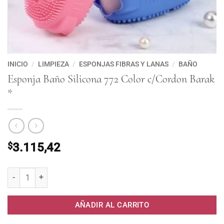
INICIO
/
LIMPIEZA
/
ESPONJAS FIBRAS Y LANAS
/
BAÑO
Esponja Baño Silicona 772 Color c/Cordon Barak
*
$
3.115,42
Esponja Baño Silicona 772 Color c/Cordon Barak * cantidad
AÑADIR AL CARRITO