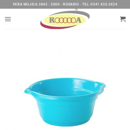
Saltar
VERA MUJICA 3843 - 2000 - ROSARIO - TEL: 0341 432-2424
al
contenido