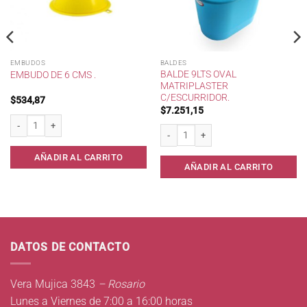
EMBUDOS
BALDES
BALDE 9LTS OVAL
EMBUDO DE 6 CMS .
MATRIPLASTER
C/ESCURRIDOR.
$
534,87
$
7.251,15
 cantidad
Embudo de 6 cms . cantidad
Balde 9lts Oval Matriplaster c/escurridor
AÑADIR AL CARRITO
AÑADIR AL CARRITO
DATOS DE CONTACTO
Vera Mujica 3843
– Rosario
Lunes a Viernes de 7:00 a 16:00 horas