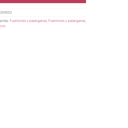
309002
orías:
Fuentones y palanganas
,
Fuentones y palanganas
,
icos