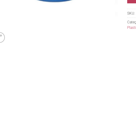
SKU:
Categ
Plast