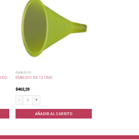
EMBUDOS
YESI
EMBUDO DE 12 CMS
$
462,23
tidad
Embudo de 12 cms cantidad
AÑADIR AL CARRITO