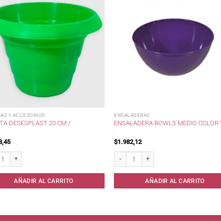
AS Y ACCESORIOS
ENSALADERAS
ENSALADERA BOWLS MEDIO COLOR 
TA DESESPLAST 20 CM /
.
8,45
$
1.982,12
 Desesplast 20 cm / cantidad
Ensaladera Bowls Medio Color Yesi . can
AÑADIR AL CARRITO
AÑADIR AL CARRITO