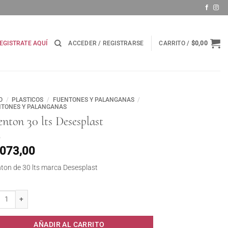
EGISTRATE AQUÍ
ACCEDER / REGISTRARSE
CARRITO /
$
0,00
O
/
PLASTICOS
/
FUENTONES Y PALANGANAS
/
NTONES Y PALANGANAS
nton 30 lts Desesplast
.073,00
ton de 30 lts marca Desesplast
on 30 lts Desesplast cantidad
AÑADIR AL CARRITO