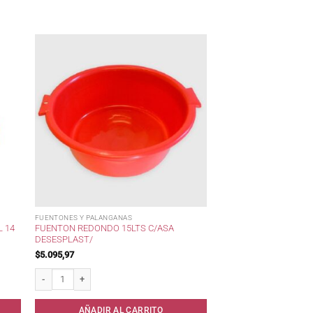
FUENTONES Y PALANGANAS
 14
FUENTON REDONDO 15LTS C/ASA
DESESPLAST/
$
5.095,97
iplaster. cantidad
Fuenton Redondo 15lts c/Asa Desesplast/ cantidad
AÑADIR AL CARRITO