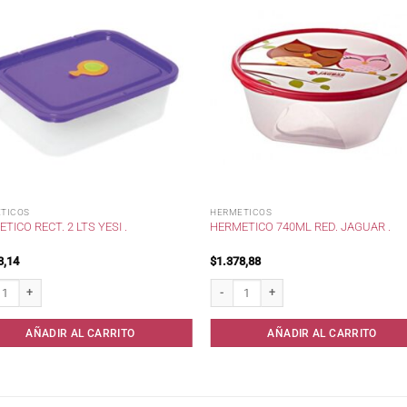
TICOS
HERMETICOS
TICO RECT. 2 LTS YESI .
HERMETICO 740ML RED. JAGUAR .
3,14
$
1.378,88
ico Rect. 2 Lts Yesi . cantidad
Hermetico 740ml Red. Jaguar . cantidad
AÑADIR AL CARRITO
AÑADIR AL CARRITO