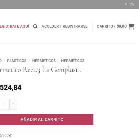
EGISTRATE AQUÍ
ACCEDER / REGISTRARSE
CARRITO /
$
0,00
O
/
PLASTICOS
/
HERMETICOS
/
HERMETICOS
metico Rect.3 lts Gemplast .
.524,84
tico Rect.3 lts Gemplast . cantidad
AÑADIR AL CARRITO
516081