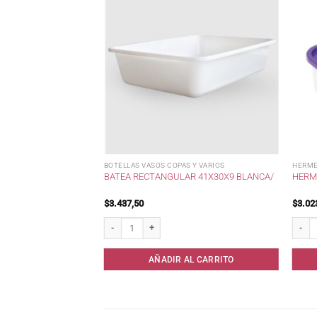
BOTELLAS VASOS COPAS Y VARIOS
HERME
O DESESPLAST /
BATEA RECTANGULAR 41X30X9 BLANCA/
HERME
$
3.437,50
$
3.02
splast / cantidad
Batea Rectangular 41x30x9 Blanca/ cantidad
Hermet
AL CARRITO
AÑADIR AL CARRITO