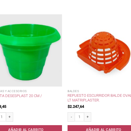
AS Y ACCESORIOS
BALDES
REPUESTO ESCURRIDOR BALDE OVAL
TA DESESPLAST 20 CM /
LT MATRIPLASTER.
8,45
$
2.247,64
 Desesplast 20 cm / cantidad
Repuesto Escurridor Balde Oval 14 lt Matr
AÑADIR AL CARRITO
AÑADIR AL CARRITO