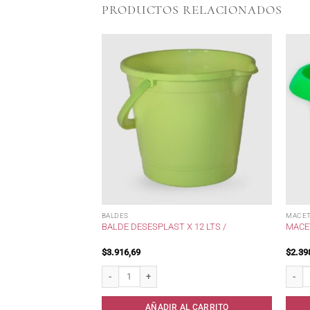
PRODUCTOS RELACIONADOS
BALDES
MACET
METICOS VARIADOS
BALDE DESESPLAST X 12 LTS /
MACE
$
3.916,69
$
2.39
cos Variados Jaguar . cantidad
Balde Desesplast x 12 lts / cantidad
Maceta
AL CARRITO
AÑADIR AL CARRITO