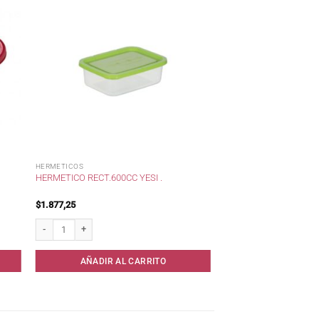
HERMETICOS
HERMETICO RECT.600CC YESI .
$
1.877,25
Hermetico Rect.600cc Yesi . cantidad
AÑADIR AL CARRITO