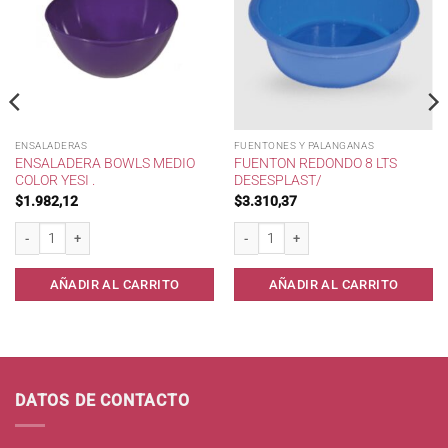
ENSALADERAS
FUENTONES Y PALANGANAS
ENSALADERA BOWLS MEDIO
FUENTON REDONDO 8 LTS
COLOR YESI .
DESESPLAST/
$
1.982,12
$
3.310,37
ster. cantidad
Ensaladera Bowls Medio Color Yesi . cantidad
Fuenton Redondo 8 lts Desesplast/ can
AÑADIR AL CARRITO
AÑADIR AL CARRITO
DATOS DE CONTACTO