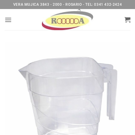
Saltar
VERA MUJICA 3843 - 2000 - ROSARIO - TEL: 0341 432-2424
al
contenido