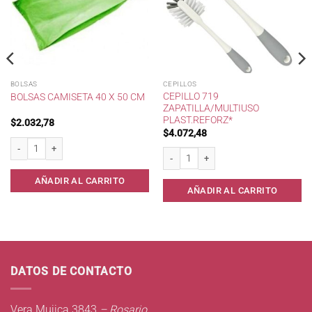
BOLSAS
CEPILLOS
CEPILLO 719
BOLSAS CAMISETA 40 X 50 CM
ZAPATILLA/MULTIUSO
PLAST.REFORZ*
$
2.032,78
$
4.072,48
 30 unid cantidad
Bolsas camiseta 40 x 50 cm cantidad
Cepillo 719 Zapatilla/Multiuso Plast.Ref
AÑADIR AL CARRITO
AÑADIR AL CARRITO
DATOS DE CONTACTO
Vera Mujica 3843
– Rosario