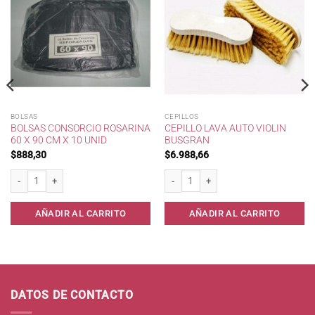
BOLSAS
CEPILLOS
BOLSAS CONSORCIO ROSARINA
CEPILLO LAVA AUTO VIOLIN
60 X 90 CM X 10 UNID
BUSGRAN
$
888,30
$
6.988,66
ntidad
Bolsas consorcio Rosarina 60 x 90 cm x 10 unid cantidad
Cepillo Lava Auto Violin BUSGRAN cant
AÑADIR AL CARRITO
AÑADIR AL CARRITO
DATOS DE CONTACTO