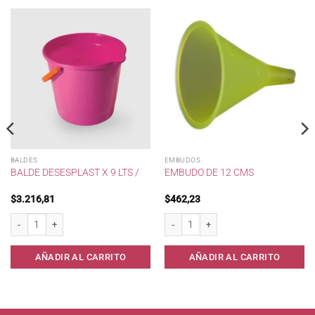
BALDES
EMBUDOS
BALDE DESESPLAST X 9 LTS /
EMBUDO DE 12 CMS
$
3.216,81
$
462,23
guar . cantidad
Balde Desesplast x 9 lts / cantidad
Embudo de 12 cms cantidad
AÑADIR AL CARRITO
AÑADIR AL CARRITO