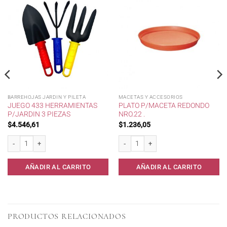
BARREHOJAS JARDIN Y PILETA
MACETAS Y ACCESORIOS
JUEGO 433 HERRAMIENTAS
PLATO P/MACETA REDONDO
P/JARDIN 3 PIEZAS
NRO.22 .
$
4.546,61
$
1.236,05
Juego 433 Herramientas p/Jardin 3 Piezas cantidad
Plato p/Maceta Redondo Nro.22 . canti
AÑADIR AL CARRITO
AÑADIR AL CARRITO
PRODUCTOS RELACIONADOS