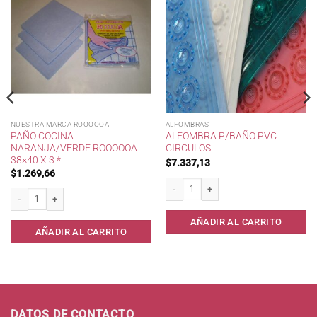
NUESTRA MARCA ROOOOOA
ALFOMBRAS
PAÑO COCINA
ALFOMBRA P/BAÑO PVC
NARANJA/VERDE ROOOOOA
CIRCULOS .
38×40 X 3 *
$
7.337,13
$
1.269,66
ca 45x65. cantidad
Alfombra p/Baño PVC CIRCULOS . canti
Paño Cocina Naranja/Verde RoooooA 38x40 x 3 * cantidad
AÑADIR AL CARRITO
AÑADIR AL CARRITO
DATOS DE CONTACTO