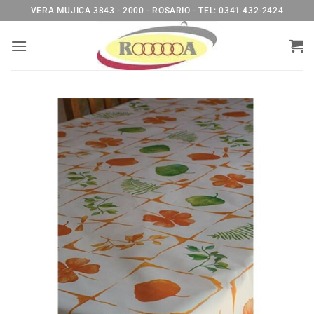
Saltar
VERA MUJICA 3843 - 2000 - ROSARIO - TEL: 0341 432-2424
al
contenido