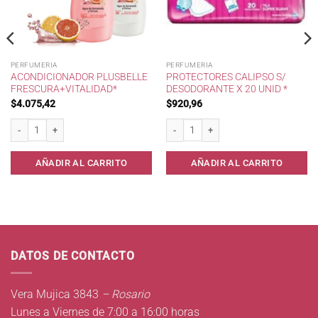
PERFUMERIA
PERFUMERIA
ACONDICIONADOR PLUSBELLE
PROTECTORES CALIPSO S/
FRESCURA+VITALIDAD*
DESODORANTE X 20 UNID *
$
4.075,42
$
920,96
Acondicionador Plusbelle Frescura+Vitalidad* cantidad
Protectores Calipso s/ desodorante x 20
t. 8x10x20 . cantidad
AÑADIR AL CARRITO
AÑADIR AL CARRITO
DATOS DE CONTACTO
Vera Mujica 3843
– Rosario
Lunes a Viernes de 7:00 a 16:00 horas