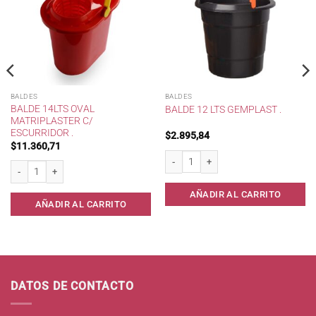
BALDES
BALDES
BALDE 14LTS OVAL
BALDE 12 LTS GEMPLAST .
MATRIPLASTER C/
ESCURRIDOR .
$
2.895,84
$
11.360,71
 cantidad
Balde 12 lts Gemplast . cantidad
Balde 14lts oval Matriplaster c/ escurridor . cantidad
AÑADIR AL CARRITO
AÑADIR AL CARRITO
DATOS DE CONTACTO