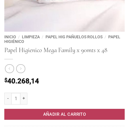
INICIO
/
LIMPIEZA
/
PAPEL HIG PAÑUELOS ROLLOS
/
PAPEL
HIGIÉNICO
Papel Higienico Mega Family x 90mts x 48
$
40.268,14
Papel Higienico Mega Family x 90mts x 48 cantidad
AÑADIR AL CARRITO