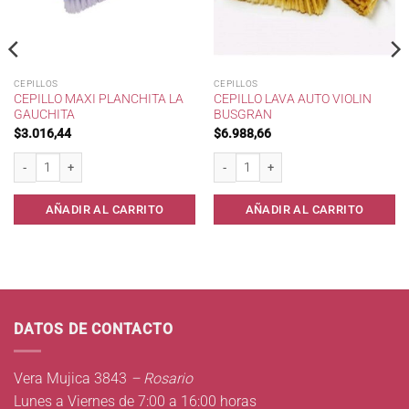
CEPILLOS
CEPILLOS
CEPILLO MAXI PLANCHITA LA
CEPILLO LAVA AUTO VIOLIN
GAUCHITA
BUSGRAN
$
3.016,44
$
6.988,66
10 cantidad
Cepillo Maxi Planchita La Gauchita cantidad
Cepillo Lava Auto Violin BUSGRAN cant
AÑADIR AL CARRITO
AÑADIR AL CARRITO
DATOS DE CONTACTO
Vera Mujica 3843
– Rosario
Lunes a Viernes de 7:00 a 16:00 horas