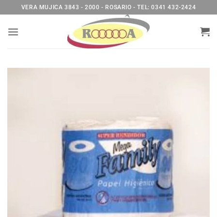
Saltar
VERA MUJICA 3843 - 2000 - ROSARIO - TEL: 0341 432-2424
al
contenido