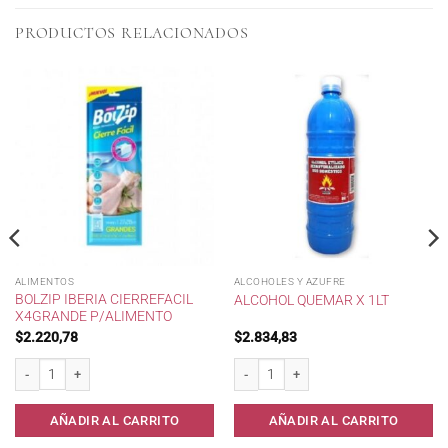
PRODUCTOS RELACIONADOS
ALIMENTOS
ALCOHOLES Y AZUFRE
BOLZIP IBERIA CIERREFACIL
ALCOHOL QUEMAR X 1LT
X4GRANDE P/ALIMENTO
$
2.220,78
$
2.834,83
 10 unid cantidad
Bolzip IBERIA CierreFacil x4Grande p/Alimento cantidad
Alcohol Quemar x 1lt cantidad
AÑADIR AL CARRITO
AÑADIR AL CARRITO