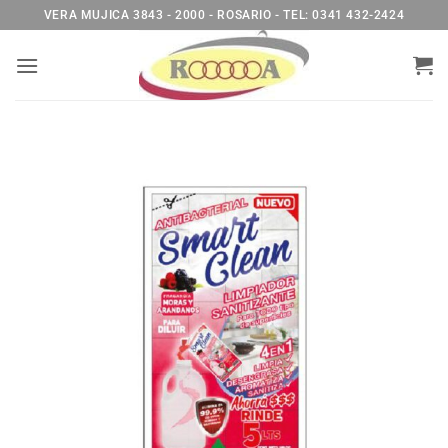
Saltar
VERA MUJICA 3843 - 2000 - ROSARIO - TEL: 0341 432-2424
al
contenido