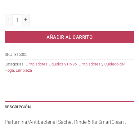
Perfumina Sachet Rinde 5 lts SmartClean . cantidad
AÑADIR AL CARRITO
SKU:
315005
Categorías:
Limpiadores Liquidos y Polvo
,
Limpiadores y Cuidado del
Hoga
,
Limpieza
DESCRIPCIÓN
Perfumina/Antibacterial Sachet Rinde 5 lts SmartClean .