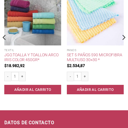
TEXTIL
PANOS
JGO.TOALLA Y TOALLON ARCO
SET 5 PAÑOS 590 MICROFIBRA
IRIS COLOR 450GR*
MULTIUSO 30×30 *
$
18.982,92
$
2.534,87
 cantidad
Jgo.Toalla y Toallon Arco Iris Color 450gr* cantidad
Set 5 Paños 590 Microfibra Multiuso 30
AÑADIR AL CARRITO
AÑADIR AL CARRITO
DATOS DE CONTACTO