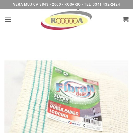
Saltar
VERA MUJICA 3843 - 2000 - ROSARIO - TEL: 0341 432-2424
al
contenido