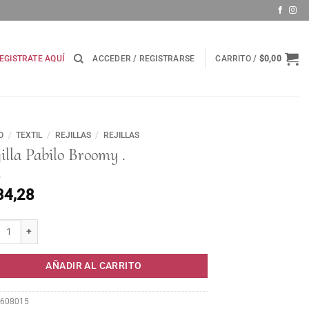
EGISTRATE AQUÍ
ACCEDER / REGISTRARSE
CARRITO /
$
0,00
O
/
TEXTIL
/
REJILLAS
/
REJILLAS
illa Pabilo Broomy .
34,28
la Pabilo Broomy . cantidad
AÑADIR AL CARRITO
608015