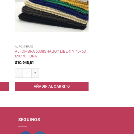
ALFOMBRAS
ALFOMBRA 6008SHAGGY LIBERTY 40×60
MICROFIBRA.
$
10.943,81
100x30cm* cantidad
Alfombra 6008Shaggy Liberty 40x60 Microfibra. cantidad
AÑADIR AL CARRITO
SEGUINOS