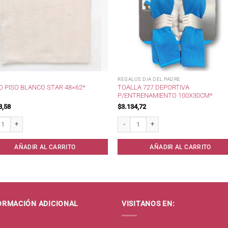
REGALOS DIA DEL PADRE
TOALLA 727 DEPORTIVA
O PISO BLANCO STAR 48×62*
P/ENTRENAMIENTO 100X30CM*
8,58
$
3.134,72
dad
Piso Blanco STAR 48x62* cantidad
Toalla 727 Deportiva p/Entrenamiento 
AÑADIR AL CARRITO
AÑADIR AL CARRITO
ORMACIÓN ADICIONAL
VISITANOS EN: