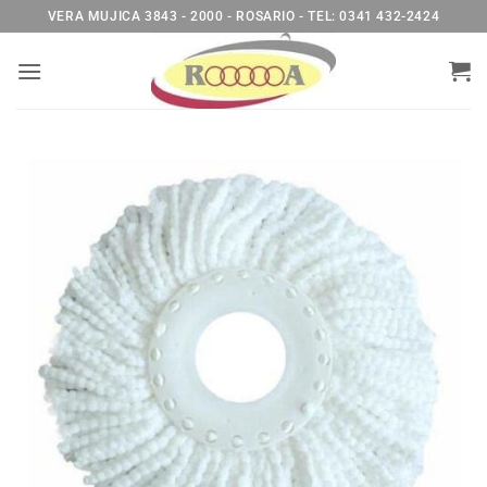
Saltar
VERA MUJICA 3843 - 2000 - ROSARIO - TEL: 0341 432-2424
al
contenido