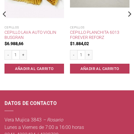
CEPILLOS
CEPILLOS
CEPILLO LAVA AUTO VIOLIN
CEPILLO PLANCHITA 6013
BUSGRAN
FOREVER REFORZ
$
6.988,66
$
1.884,02
ni * cantidad
Cepillo Lava Auto Violin BUSGRAN cantidad
Cepillo Planchita 6013 Forever Reforz c
AÑADIR AL CARRITO
AÑADIR AL CARRITO
DATOS DE CONTACTO
Vera Mujica 3843
– Rosario
Lunes a Viernes de 7:00 a 16:00 horas