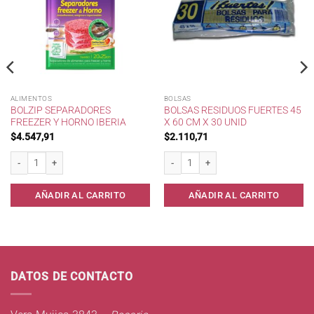
ALIMENTOS
BOLSAS
BOLZIP SEPARADORES
BOLSAS RESIDUOS FUERTES 45
FREEZER Y HORNO IBERIA
X 60 CM X 30 UNID
$
4.547,91
$
2.110,71
10 cantidad
Bolzip Separadores Freezer y Horno Iberia cantidad
Bolsas residuos Fuertes 45 x 60 cm x 30
AÑADIR AL CARRITO
AÑADIR AL CARRITO
DATOS DE CONTACTO