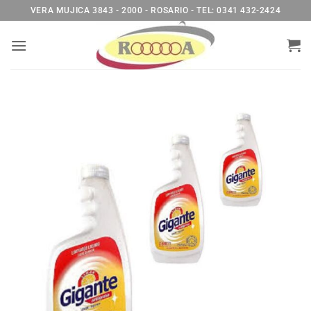
Saltar
VERA MUJICA 3843 - 2000 - ROSARIO - TEL: 0341 432-2424
al
contenido