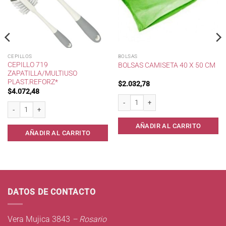
CEPILLOS
BOLSAS
CEPILLO 719
BOLSAS CAMISETA 40 X 50 CM
ZAPATILLA/MULTIUSO
PLAST.REFORZ*
$
2.032,78
$
4.072,48
ltiuso* cantidad
Bolsas camiseta 40 x 50 cm cantidad
Cepillo 719 Zapatilla/Multiuso Plast.Reforz* cantidad
AÑADIR AL CARRITO
AÑADIR AL CARRITO
DATOS DE CONTACTO
Vera Mujica 3843
– Rosario