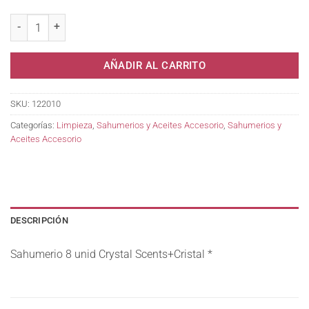
Sahumerio 8 unid Crystal Scents+Cristal * cantidad
AÑADIR AL CARRITO
SKU:
122010
Categorías:
Limpieza
,
Sahumerios y Aceites Accesorio
,
Sahumerios y
Aceites Accesorio
DESCRIPCIÓN
Sahumerio 8 unid Crystal Scents+Cristal *