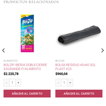
PRODUCTOS RELACIONADOS
ALIMENTOS
BOLSAS
BOLZIP IBERIA DOBLECIERRE
BOLSA RESIDUO 45×60 SOL
X5GRANDE P/ALIMENTO
PLAST X25
$
2.220,78
$
960,04
10 cantidad
Bolzip IBERIA DobleCierre x5Grande p/Alimento cantidad
Bolsa Residuo 45x60 Sol Plast x25 cant
AÑADIR AL CARRITO
AÑADIR AL CARRITO