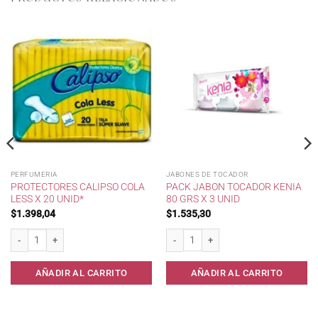
PERFUMERIA
JABONES DE TOCADOR
PROTECTORES CALIPSO COLA
PACK JABON TOCADOR KENIA
LESS X 20 UNID*
80 GRS X 3 UNID
$
1.398,04
$
1.535,30
rillo* cantidad
Protectores Calipso cola less x 20 unid* cantidad
Pack Jabon Tocador Kenia 80 grs x 3 un
AÑADIR AL CARRITO
AÑADIR AL CARRITO