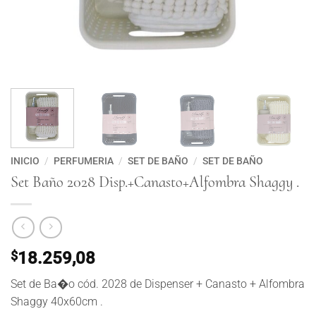
INICIO
/
PERFUMERIA
/
SET DE BAÑO
/
SET DE BAÑO
Set Baño 2028 Disp.+Canasto+Alfombra Shaggy .
$
18.259,08
Set de Ba�o cód. 2028 de Dispenser + Canasto + Alfombra
Shaggy 40x60cm .