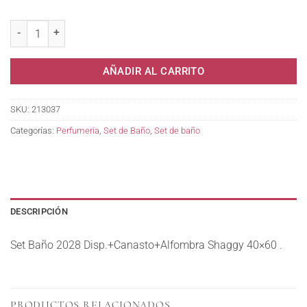
Set Baño 2028 Disp.+Canasto+Alfombra Shaggy . cantidad
AÑADIR AL CARRITO
SKU:
213037
Categorías:
Perfumeria
,
Set de Baño
,
Set de baño
DESCRIPCIÓN
Set Baño 2028 Disp.+Canasto+Alfombra Shaggy 40×60 .
PRODUCTOS RELACIONADOS