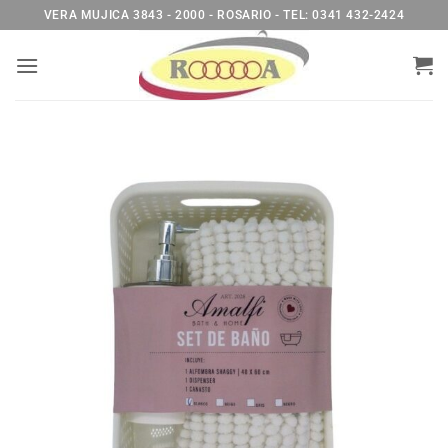
Saltar
VERA MUJICA 3843 - 2000 - ROSARIO - TEL: 0341 432-2424
al
contenido