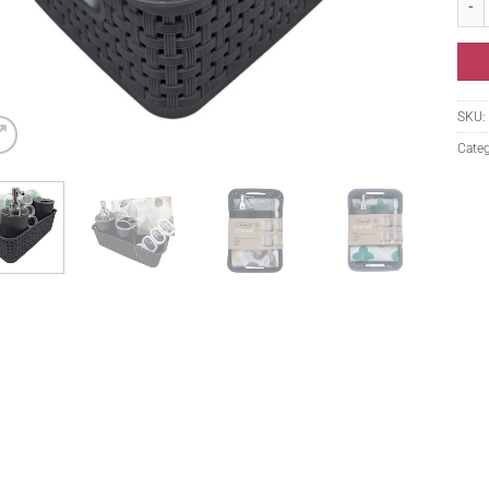
SKU:
Categ