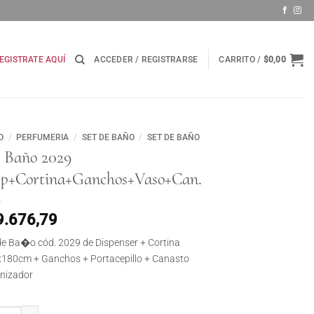
EGISTRATE AQUÍ
ACCEDER / REGISTRARSE
CARRITO /
$
0,00
O
/
PERFUMERIA
/
SET DE BAÑO
/
SET DE BAÑO
t Baño 2029
sp+Cortina+Ganchos+Vaso+Can.
9.676,79
de Ba�o cód. 2029 de Dispenser + Cortina
180cm + Ganchos + Portacepillo + Canasto
nizador
Baño 2029 Disp+Cortina+Ganchos+Vaso+Can. cantidad