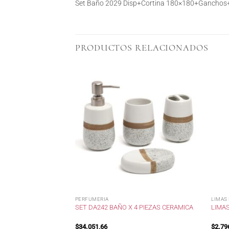
Set Baño 2029 Disp+Cortina 180×180+Ganchos+
PRODUCTOS RELACIONADOS
PERFUMERIA
LIMAS
PLUSBELLE
SET DA242 BAÑO X 4 PIEZAS CERAMICA
LIMAS
$
34.051,66
$
2.79