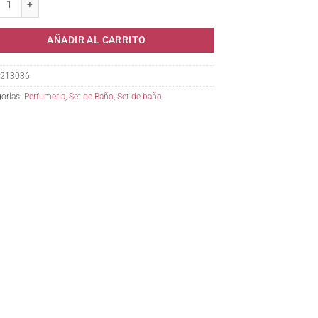
AÑADIR AL CARRITO
213036
orías:
Perfumeria
,
Set de Baño
,
Set de baño