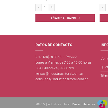
lle Hidratacion* cantidad
Set DA242 Baño x 4 Piezas Ceramica cantidad
Limas 
AL CARRITO
AÑADIR AL CARRITO
DATOS DE CONTACTO
INF
Vera Mujica 3843
– Rosario
Como
Lunes a Viernes de 7:00 a 16:00 horas
Quie
0341-4322424 / 4338739
ventas@industriaslitoral.com.ar
Térm
consultas@industriaslitoral.com.ar
2026 © | Industrias Litoral |
Desarrollado por