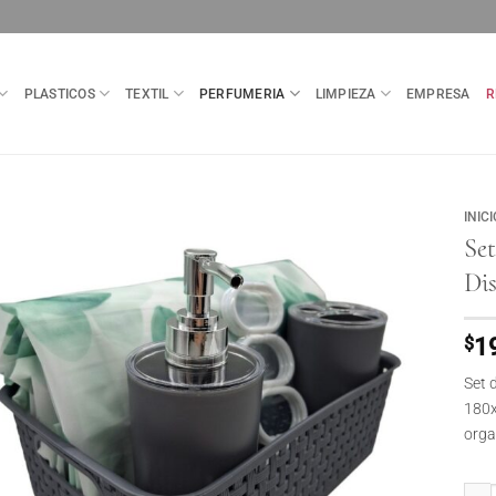
PLASTICOS
TEXTIL
PERFUMERIA
LIMPIEZA
EMPRESA
R
INICI
Se
Di
$
1
Set 
180x
orga
Set 