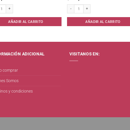
Carton Rojo 17 x 12 unid cantidad
80 Protectores Calipso MegaPack* cant
AÑADIR AL CARRITO
AÑADIR AL CARRITO
ORMACIÓN ADICIONAL
VISITANOS EN:
 comprar
nes Somos
inos y condiciones