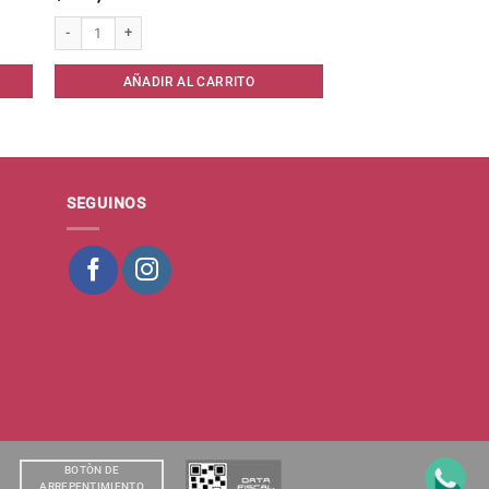
idad
Shampoo Plusbelle Humectacion * cantidad
AÑADIR AL CARRITO
SEGUINOS
BOTÒN DE
ARREPENTIMIENTO