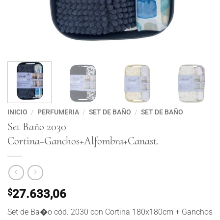
INICIO
/
PERFUMERIA
/
SET DE BAÑO
/
SET DE BAÑO
Set Baño 2030
Cortina+Ganchos+Alfombra+Canast.
$
27.633,06
Set de Ba�o cód. 2030 con Cortina 180x180cm + Ganchos