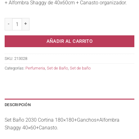
+ Alfombra Shaggy de 40x60cm + Canasto organizador.
Set Baño 2030 Cortina+Ganchos+Alfombra+Canast. cantidad
AÑADIR AL CARRITO
SKU:
213028
Categorías:
Perfumeria
,
Set de Baño
,
Set de baño
DESCRIPCIÓN
Set Baño 2030 Cortina 180×180+Ganchos+Alfombra
Shaggy 40×60+Canasto.