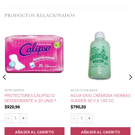
PRODUCTOS RELACIONADOS
PERFUMERIA
AGUA OXIGENADA
PROTECTORES CALIPSO S/
AGUA OXIG.CREMOSA HIERBAS
DESODORANTE X 20 UNID *
SUNDER 30 V X 100 CC
$
920,96
$
790,33
 cantidad
Protectores Calipso s/ desodorante x 20 unid * cantidad
Agua Oxig.Cremosa Hierbas Sunder 30 v
AÑADIR AL CARRITO
AÑADIR AL CARRITO