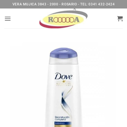
Saltar
VERA MUJICA 3843 - 2000 - ROSARIO - TEL: 0341 432-2424
al
contenido