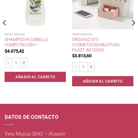
PERFUMERIA
PERFUMERIA
SHAMPOO PLUSBELLE
ORGANIZ.970
HUMECTACION *
COSMETICOS/MULTIUSO
PLAST. 8X10X20 .
$
4.075,42
$
3.813,60
dad
Shampoo Plusbelle Humectacion * cantidad
Organiz.970 Cosmeticos/Multiuso Plast.
AÑADIR AL CARRITO
AÑADIR AL CARRITO
DATOS DE CONTACTO
Vera Mujica 3843
– Rosario