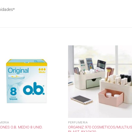
nidades*
MERIA
PERFUMERIA
ORGANIZ.970 COSMETICOS/MULTIU
NES O.B. MEDIO 8 UNID.
PLAST. 8X10X20 .