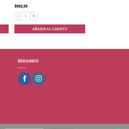
$
532,53
 8x10x20 . cantidad
Agua Oxigenada 10 vol x 100 cc cantidad
AÑADIR AL CARRITO
SEGUINOS