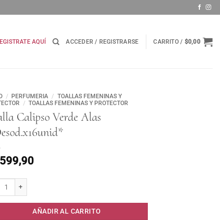
EGISTRATE AQUÍ
ACCEDER / REGISTRARSE
CARRITO /
$
0,00
O
/
PERFUMERIA
/
TOALLAS FEMENINAS Y
TECTOR
/
TOALLAS FEMENINAS Y PROTECTOR
lla Calipso Verde Alas
Desod.x16unid*
.599,90
a Calipso Verde Alas s/Desod.x16unid* cantidad
AÑADIR AL CARRITO