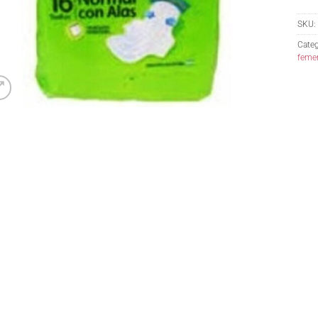
SKU:
Categ
femen