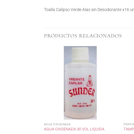
Toalla Calipso Verde Alas sin Desodorante x16 u
PRODUCTOS RELACIONADOS
AGUA OXIGENADA
PERFU
PLUSBELLE
AGUA OXIGENADA 30 VOL.LIQUIDA
TAMPO