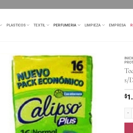
PLASTICOS
TEXTIL
PERFUMERIA
LIMPIEZA
EMPRESA
R
INICI
PRO
Toa
s/
$
1
Toall