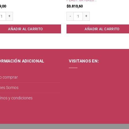
9,00
$
3.813,60
es O.B. Medio 8 unid. cantidad
Organiz.970 Cosmeticos/Multiuso Plast.
AÑADIR AL CARRITO
AÑADIR AL CARRITO
ORMACIÓN ADICIONAL
VISITANOS EN:
 comprar
nes Somos
inos y condiciones