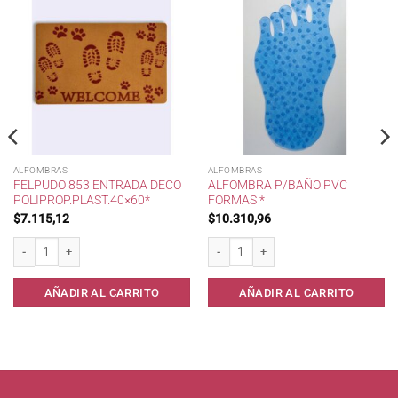
ALFOMBRAS
ALFOMBRAS
FELPUDO 853 ENTRADA DECO
ALFOMBRA P/BAÑO PVC
POLIPROP.PLAST.40×60*
FORMAS *
$
7.115,12
$
10.310,96
* cantidad
Felpudo 853 Entrada Deco Poliprop.Plast.40x60* cantidad
Alfombra p/Baño pvc FORMAS * cantid
AÑADIR AL CARRITO
AÑADIR AL CARRITO