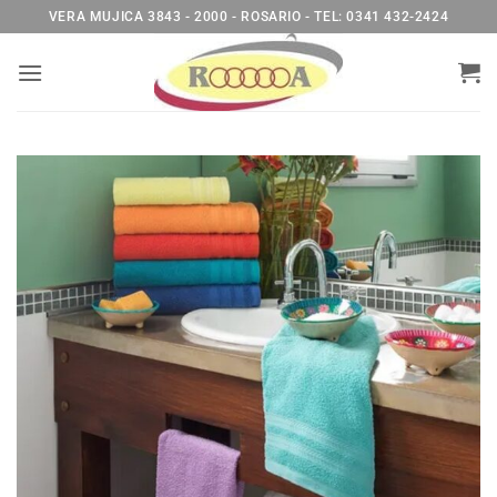
Saltar
VERA MUJICA 3843 - 2000 - ROSARIO - TEL: 0341 432-2424
al
contenido