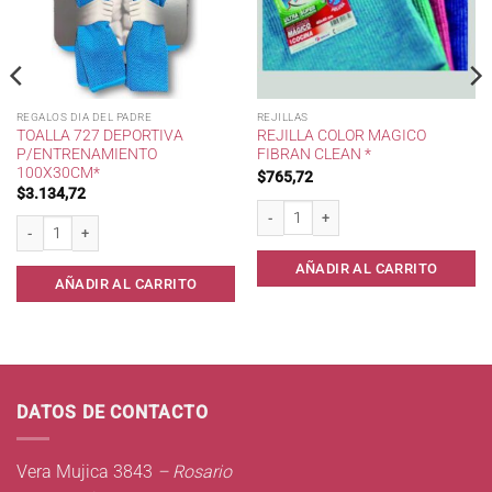
REGALOS DIA DEL PADRE
REJILLAS
TOALLA 727 DEPORTIVA
REJILLA COLOR MAGICO
P/ENTRENAMIENTO
FIBRAN CLEAN *
100X30CM*
$
765,72
$
3.134,72
Rejilla color Magico Fibran Clean * cant
Toalla 727 Deportiva p/Entrenamiento 100x30cm* cantidad
AÑADIR AL CARRITO
AÑADIR AL CARRITO
DATOS DE CONTACTO
Vera Mujica 3843
– Rosario