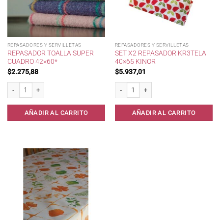
REPASADORES Y SERVILLETAS
REPASADORES Y SERVILLETAS
REPASADOR TOALLA SUPER
SET X2 REPASADOR KR3TELA
CUADRO 42×60*
40×65 KINOR
$
2.275,88
$
5.937,01
Repasador Toalla Super Cuadro 42x60* cantidad
Set x2 Repasador KR3Tela 40x65 Kinor 
AÑADIR AL CARRITO
AÑADIR AL CARRITO