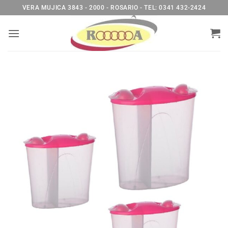
Saltar
VERA MUJICA 3843 - 2000 - ROSARIO - TEL: 0341 432-2424
al
contenido