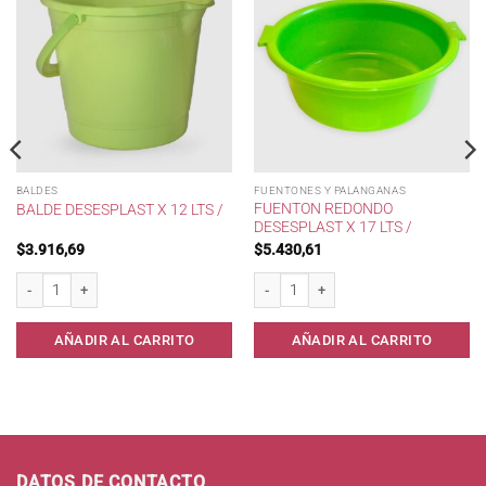
BALDES
FUENTONES Y PALANGANAS
FUENTON REDONDO
BALDE DESESPLAST X 12 LTS /
DESESPLAST X 17 LTS /
$
3.916,69
$
5.430,61
/ cantidad
Balde Desesplast x 12 lts / cantidad
Fuenton redondo Desesplast x 17 lts / c
AÑADIR AL CARRITO
AÑADIR AL CARRITO
DATOS DE CONTACTO