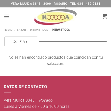
Saltar
VERA MUJICA 3843 - 2000 - ROSARIO - TEL: 0341 432-2424
al
contenido
INICIO
/
BAZAR
/
HERMETICOS
/
HERMETICOS
Filtrar
No se han encontrado productos que coincidan con tu
selección.
DATOS DE CONTACTO
Vera Mujica 3843
– Rosario
Lunes a Viernes de 7:00 a 16:00 horas