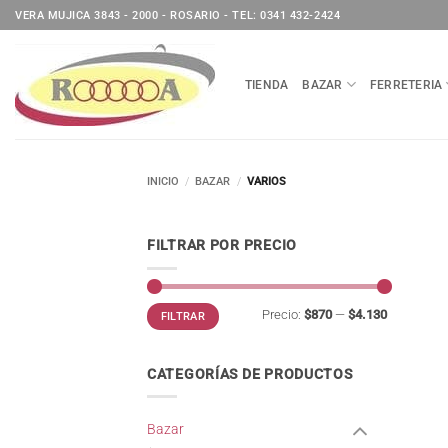
Saltar
VERA MUJICA 3843 - 2000 - ROSARIO - TEL: 0341 432-2424
al
contenido
TIENDA
BAZAR
FERRETERIA
INICIO
/
BAZAR
/
VARIOS
FILTRAR POR PRECIO
Precio
Precio
Precio:
$870
—
$4.130
FILTRAR
mínimo
máximo
CATEGORÍAS DE PRODUCTOS
Bazar