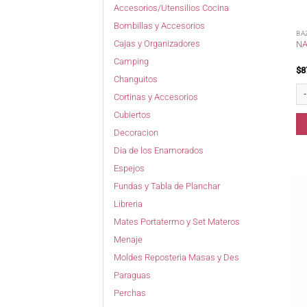
Accesorios/Utensilios Cocina
Bombillas y Accesorios
BA
Cajas y Organizadores
NA
Camping
$
8
Changuitos
Nai
Cortinas y Accesorios
Cubiertos
Decoracion
Dia de los Enamorados
Espejos
Fundas y Tabla de Planchar
Libreria
Mates Portatermo y Set Materos
Menaje
Moldes Reposteria Masas y Des
Paraguas
Perchas