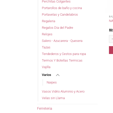
Perchitas Colgantes
Portarollos de baño y cocina
Portavelas y Candelabros
BA
NA
Regaleria
Regalos Dia del Padre
$
2
Relojes
Na
Salero - Azucarera - Quesera
Tazas
Tendederos y Cestos para ropa
Termos Y Botellas Termicas
Vajilla
Varios
Naipes
Vasos Vidrio Aluminio y Acero
Velas sin Llama
Ferreteria