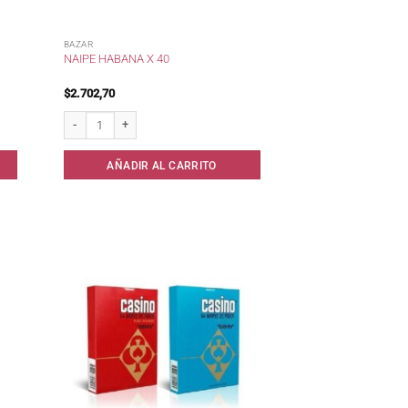
BAZAR
NAIPE HABANA X 40
$
2.702,70
Naipe Habana x 40 cantidad
AÑADIR AL CARRITO