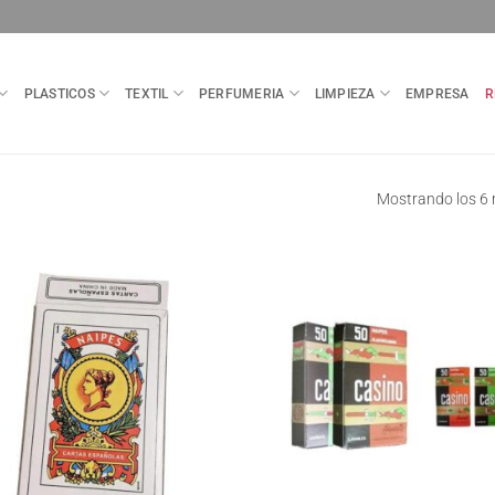
PLASTICOS
TEXTIL
PERFUMERIA
LIMPIEZA
EMPRESA
R
Mostrando los 6 