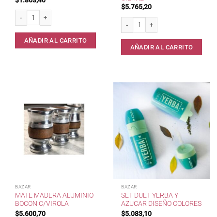
$
5.765,20
Mate DOTS colores cantidad
Set Vertedores Tela Deco Malibu c/Fo
AÑADIR AL CARRITO
AÑADIR AL CARRITO
BAZAR
BAZAR
MATE MADERA ALUMINIO
SET DUET YERBA Y
BOCON C/VIROLA
AZUCAR DISEÑO COLORES
$
5.600,70
$
5.083,10