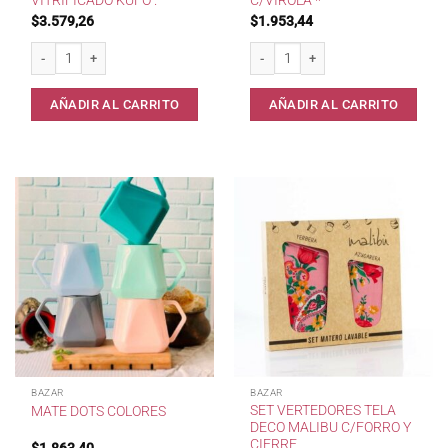
VITRIFICADO KUFO .
C/VIROLA *
$
3.579,26
$
1.953,44
Mate dos asas vitrificado Kufo . cantidad
Mate Calabaza c/Virola * cantidad
AÑADIR AL CARRITO
AÑADIR AL CARRITO
BAZAR
BAZAR
SET VERTEDORES TELA
MATE DOTS COLORES
DECO MALIBU C/FORRO Y
CIERRE
$
1.863,40