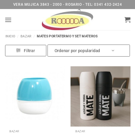
Saltar
VERA MUJICA 3843 - 2000 - ROSARIO - TEL: 0341 432-2424
al
contenido
INICIO
/
BAZAR
/
MATES PORTATERMO Y SET MATEROS
Filtrar
BAZAR
BAZAR