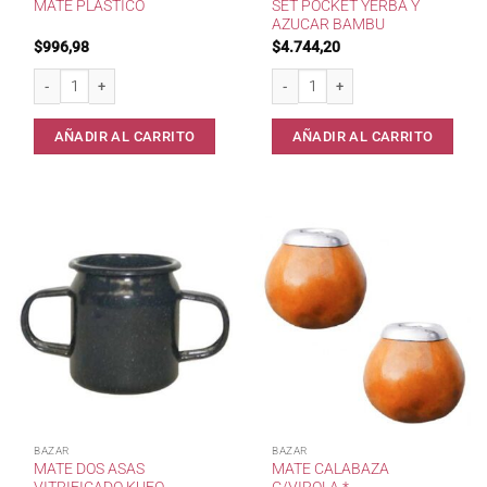
SET POCKET YERBA Y
MATE PLASTICO
AZUCAR BAMBU
$
996,98
$
4.744,20
Mate Plastico cantidad
Set Pocket Yerba y Azucar Bambu ca
AÑADIR AL CARRITO
AÑADIR AL CARRITO
BAZAR
BAZAR
MATE DOS ASAS
MATE CALABAZA