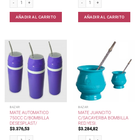
AÑADIR AL CARRITO
AÑADIR AL CARRITO
BAZAR
BAZAR
MATE AUTOMATICO
MATE JUANCITO
750CC C/BOMBILLA
C/SACAYERBA BOMBILLA
DESESPLAST/
RED.YESI.
$
3.376,53
$
3.284,82
Mate Automatico 750cc c/Bombilla Desesplast/ cantidad
Mate Juancito c/SacaYerba Bombilla 