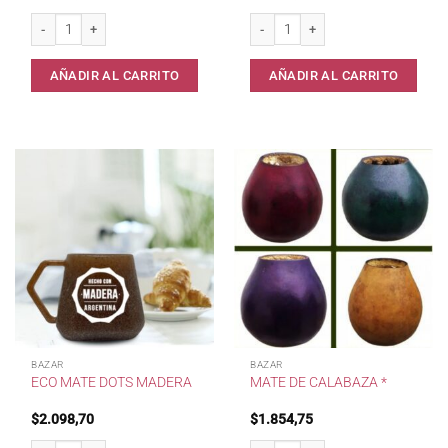
Mate Madera Aluminio Bocon c/Virola cantidad
Set Duet Yerba y Azucar Diseño color
AÑADIR AL CARRITO
AÑADIR AL CARRITO
BAZAR
BAZAR
ECO MATE DOTS MADERA
MATE DE CALABAZA *
$
2.098,70
$
1.854,75
Eco Mate Dots MADERA cantidad
Mate de Calabaza * cantidad