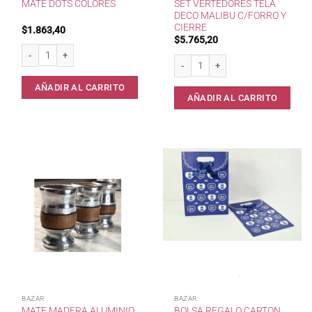
SET VERTEDORES TELA
MATE DOTS COLORES
DECO MALIBU C/FORRO Y
CIERRE
$
1.863,40
$
5.765,20
Mate DOTS colores cantidad
Set Vertedores Tela Deco Malibu c/Fo
AÑADIR AL CARRITO
AÑADIR AL CARRITO
BAZAR
BAZAR
MATE MADERA ALUMINIO
BOLSA REGALO CARTON