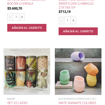
BOCON C/VIROLA
SWEETLOVE C/ABROJO
27X18X10*
$
5.600,70
$
712,19
Mate Madera Aluminio Bocon c/Virola cantidad
Bolsa Regalo Carton SweetLove c/Ab
AÑADIR AL CARRITO
AÑADIR AL CARRITO
BAZAR
ACCESORIOS/UTENSILIOS COCINA
SET X2 LATAS
MATE ANIMATE COLORES