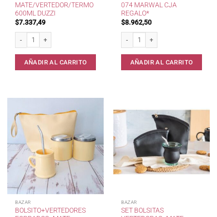
MATE/VERTEDOR/TERMO
074 MARWAL CJA
600ML DUZZI
REGALO*
$
7.337,49
$
8.962,50
Kit Mate/Vertedor/Termo 600ml Duzzi cantidad
Kit Matero Deco Cuero 074 Marwal Cj
AÑADIR AL CARRITO
AÑADIR AL CARRITO
BAZAR
BAZAR
BOLSITO+VERTEDORES
SET BOLSITAS