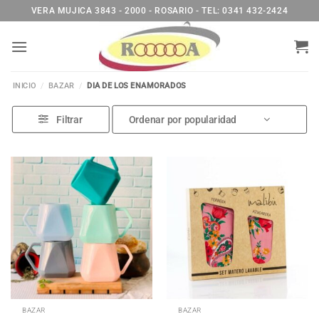
Saltar
VERA MUJICA 3843 - 2000 - ROSARIO - TEL: 0341 432-2424
al
contenido
INICIO
/
BAZAR
/
DIA DE LOS ENAMORADOS
Filtrar
BAZAR
BAZAR