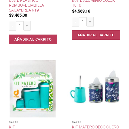
MATE PLASTICO
MATE ALUMINIO COLOR
ROMBO+BOMBILLA
1010
SACAYERBA 919
$
4.563,16
$
3.465,00
Mate Aluminio Color 1010 cantidad
Mate Plastico Rombo+Bombilla SacaYerba 919 cantidad
AÑADIR AL CARRITO
AÑADIR AL CARRITO
BAZAR
BAZAR
KIT
KIT MATERO DECO CUERO