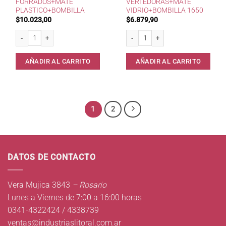
FORRADOS+MATE
VERTEDORAS+MATE
PLASTICO+BOMBILLA
VIDRIO+BOMBILLA 1650
$
10.023,00
$
6.879,90
Bolsito+Vertedores Forrados+Mate Plastico+Bombilla cantidad
Set Bolsitas Vertedoras+Mate Vidrio
AÑADIR AL CARRITO
AÑADIR AL CARRITO
1
2
DATOS DE CONTACTO
Vera Mujica 3843
– Rosario
Lunes a Viernes de 7:00 a 16:00 horas
0341-4322424 / 4338739
ventas@industriaslitoral.com.ar