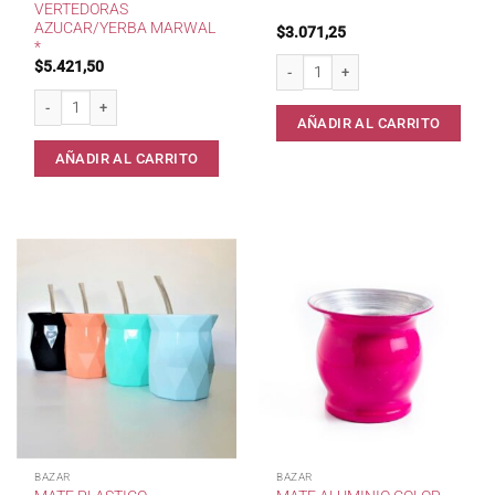
VERTEDORAS
AZUCAR/YERBA MARWAL
$
3.071,25
*
Mate ANIMATE colores cantidad
$
5.421,50
Set x2 Latas Vertedoras Azucar/Yerba Marwal * cantidad
AÑADIR AL CARRITO
AÑADIR AL CARRITO
BAZAR
BAZAR