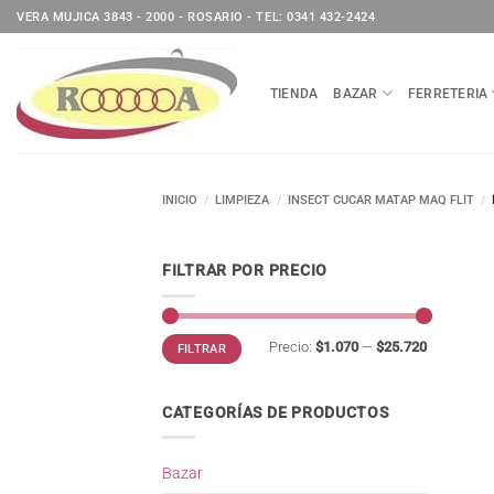
Saltar
VERA MUJICA 3843 - 2000 - ROSARIO - TEL: 0341 432-2424
al
contenido
TIENDA
BAZAR
FERRETERIA
INICIO
/
LIMPIEZA
/
INSECT CUCAR MATAP MAQ FLIT
/
FILTRAR POR PRECIO
Precio
Precio
Precio:
$1.070
—
$25.720
FILTRAR
mínimo
máximo
CATEGORÍAS DE PRODUCTOS
Bazar