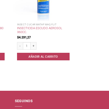
INSECT CUCAR MATAP MAQ FLIT
480
INSECTICIDA ESCUDO AEROSOL
360CC.
$
4.231,27
ntidad
Insecticida ESCUDO Aerosol 360cc. cantidad
AÑADIR AL CARRITO
SEGUINOS