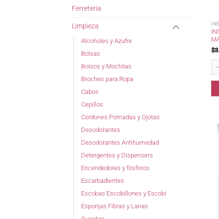
Ferreteria
IN
Limpieza
IN
MA
Alcoholes y Azufre
$
3
Bolsas
Ins
Bolsos y Mochilas
Broches para Ropa
Cabos
Cepillos
Cordones Pomadas y Ojotas
Desodorantes
Desodorantes Antihumedad
Detergentes y Dispensers
Encendedores y fósforos
Escarbadientes
Escobas Escobillones y Escobi
Esponjas Fibras y Lanas
Guantes