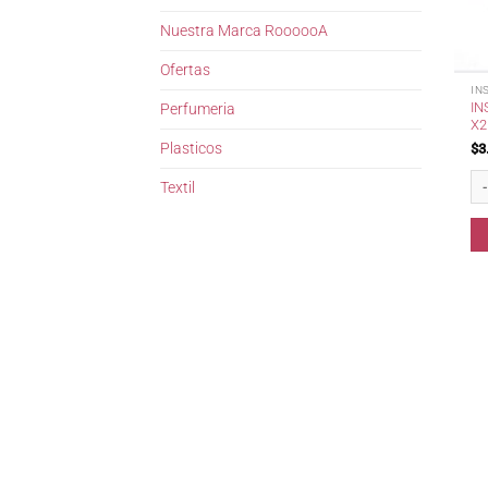
Nuestra Marca RoooooA
Ofertas
IN
IN
Perfumeria
X2
Plasticos
$
3
In
Textil