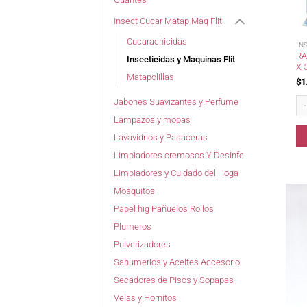
Insect Cucar Matap Maq Flit
Cucarachicidas
IN
RA
Insecticidas y Maquinas Flit
X 
Matapolillas
$
1
Rat
Jabones Suavizantes y Perfume
Lampazos y mopas
Lavavidrios y Pasaceras
Limpiadores cremosos Y Desinfe
Limpiadores y Cuidado del Hoga
Mosquitos
Papel hig Pañuelos Rollos
Plumeros
Pulverizadores
Sahumerios y Aceites Accesorio
Secadores de Pisos y Sopapas
Velas y Hornitos