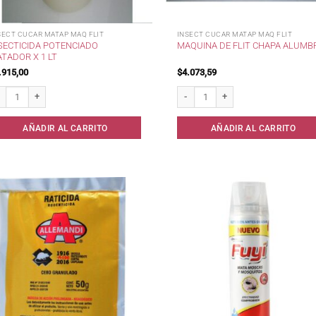
SECT CUCAR MATAP MAQ FLIT
INSECT CUCAR MATAP MAQ FLIT
SECTICIDA POTENCIADO
MAQUINA DE FLIT CHAPA ALUMB
TADOR X 1 LT
.915,00
$
4.073,59
ecticida potenciado Matador x 1 lt cantidad
Maquina de flit chapa Alumbra canti
AÑADIR AL CARRITO
AÑADIR AL CARRITO