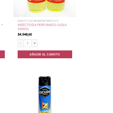
INSECT CUCAR MATAP MAQ FLIT
INSECTICIDA PERFUMADO CUQUI
 *
X500CC
$
4.548,60
dad
Insecticida Perfumado CUQUI x500cc cantidad
AÑADIR AL CARRITO