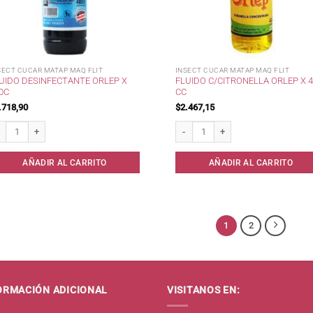
SECT CUCAR MATAP MAQ FLIT
INSECT CUCAR MATAP MAQ FLIT
UIDO DESINFECTANTE ORLEP X
FLUIDO C/CITRONELLA ORLEP X 
0C
CC
.718,90
$
2.467,15
uido Desinfectante ORLEP x 480c cantidad
Fluido c/Citronella Orlep x 480 cc ca
AÑADIR AL CARRITO
AÑADIR AL CARRITO
1
2
ORMACIÓN ADICIONAL
VISITANOS EN: