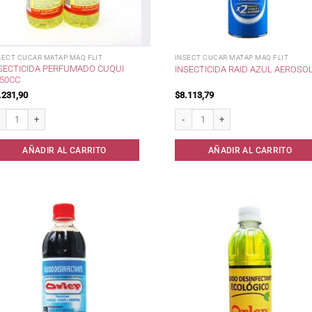
SECT CUCAR MATAP MAQ FLIT
INSECT CUCAR MATAP MAQ FLIT
SECTICIDA PERFUMADO CUQUI
INSECTICIDA RAID AZUL AEROSOL
50CC
.231,90
$
8.113,79
secticida Perfumado CUQUI x250cc cantidad
Insecticida Raid Azul aerosol * canti
AÑADIR AL CARRITO
AÑADIR AL CARRITO