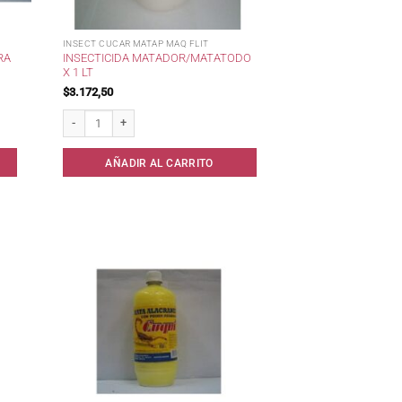
INSECT CUCAR MATAP MAQ FLIT
INSECTICIDA MATADOR/MATATODO
RA
X 1 LT
$
3.172,50
dad
Insecticida Matador/Matatodo x 1 lt cantidad
AÑADIR AL CARRITO