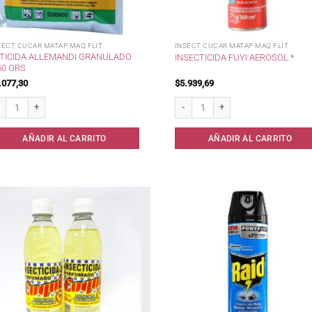
SECT CUCAR MATAP MAQ FLIT
INSECT CUCAR MATAP MAQ FLIT
TICIDA ALLEMANDI GRANULADO
INSECTICIDA FUYI AEROSOL *
50 GRS
.077,30
$
5.939,69
icida Allemandi Granulado x 50 grs cantidad
Insecticida Fuyi aerosol * cantidad
AÑADIR AL CARRITO
AÑADIR AL CARRITO